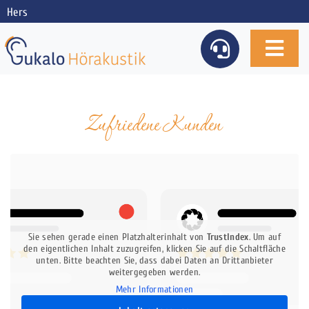
Skip
to
content
Toggl
Navig
Unser Fachgeschäft
Zufriedene Kunden
Unsere Leistungen
Hörgeräte & Mehr
Sie sehen gerade einen Platzhalterinhalt von
TrustIndex
. Um auf
den eigentlichen Inhalt zuzugreifen, klicken Sie auf die Schaltfläche
unten. Bitte beachten Sie, dass dabei Daten an Drittanbieter
weitergegeben werden.
Mehr Informationen